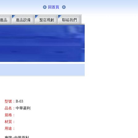
回首頁
型號：
B-03
品名：
中華菱利
規格：
材質：
用途：
廠牌:中華菱利
