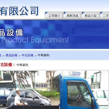
頁
→
產品設備
→
中古設備
→ 中華菱利
中古設備：
中華菱利