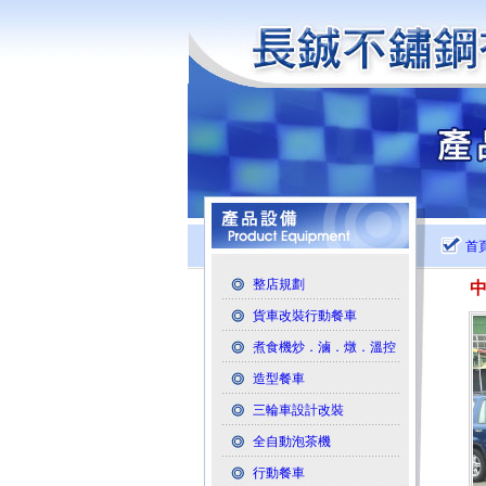
首
整店規劃
貨車改裝行動餐車
煮食機炒．滷．燉．溫控
造型餐車
三輪車設計改裝
全自動泡茶機
行動餐車