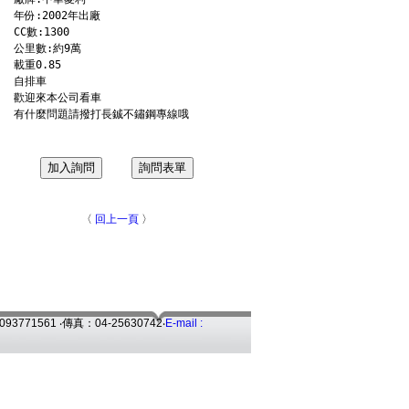
年份:2002年出廠

CC數:1300

公里數:約9萬

載重0.85

自排車

歡迎來本公司看車

有什麼問題請撥打長鋮不鏽鋼專線哦
〈
回上一頁
〉
:093771561
‧傳真：
04-25630742
‧
E-mail :