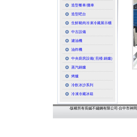
造型餐車/攤車
造型吧台
生鮮豬肉冷凍冷藏展示櫃
中古設備
濾油機
油炸機
中央廚房設備( 煎檯.鍋爐)
蒸汽鍋爐
烤爐
冷飲冰沙系列
冷凍冷藏冰箱
‧版權所有長鋮不鏽鋼有限公司‧台中市神岡