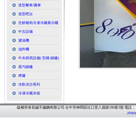
造型餐車/攤車
造型吧台
生鮮豬肉冷凍冷藏展示櫃
中古設備
濾油機
油炸機
中央廚房設備( 煎檯.鍋爐)
蒸汽鍋爐
烤爐
冷飲冰沙系列
冷凍冷藏冰箱
‧版權所有長鋮不鏽鋼有限公司‧台中市神岡區社口里八德路180巷3號‧電話
zhan