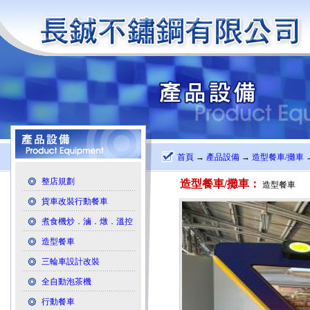
首頁
→
產品設備
→
造型餐車/攤車
整店規劃
造型餐車/攤車：
造型餐車
貨車改裝行動餐車
煮食機炒．滷．燉．溫控
造型餐車
三輪車設計改裝
全自動泡茶機
行動餐車